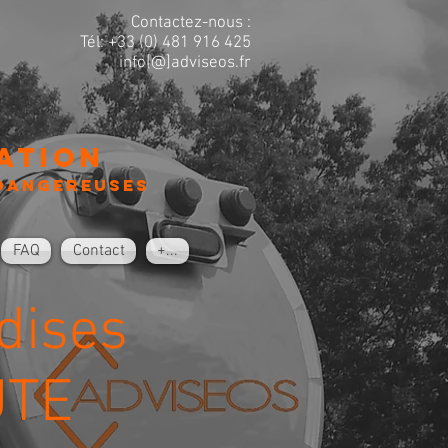
Contactez-nous :
Tél: +33 (0) 481 916 425
info[@]adviseos.fr
ation
dangereuses
FAQ
Contact
+...
dises
UTE