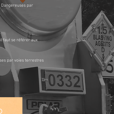
es Dangereuses par
l faut se référer aux
es par voies terrestres
D