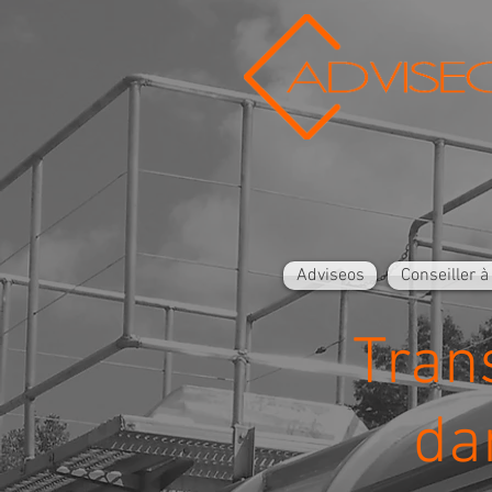
Adviseos
Conseiller à
Tran
da