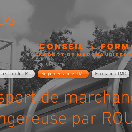
Conseil
form
&
Transport de marchandises 
 la sécurité TMD
Réglementations TMD
Formation TMD
sport de marchan
ngereuse par RO