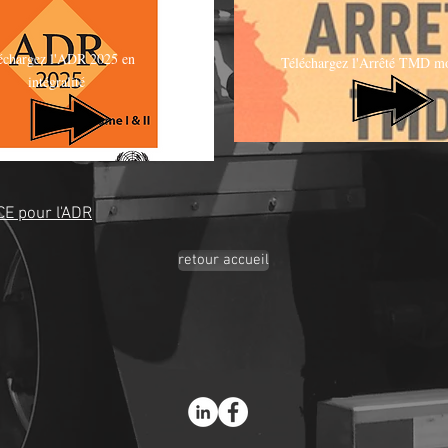
échargez l'ADR 2025 en
Téléchargez l'Arrêté TMD mo
intégralité
ECE pour l'ADR
retour accueil