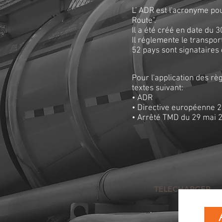
L' ADR est l'acronyme p
Route".
Il a été créé en date du
Il réglemente le transpo
52 pays sont signataires 
Pour l'application des rè
textes suivant:
• ADR
• Directive européenne 
• Arrêté TMD du 29 mai 2
TÉLÉCHARGER